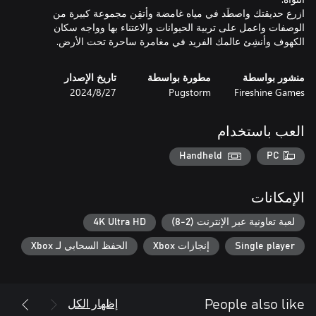
ازرع حديقتك واصطَد في مياه غامضة وأتقِن مجموعة كبيرة من
الوصفات واعمل على تربية الحيوانات والاعتناء بها وواجه سكان
الكهوف وأنشِئ عالمك الفريد في مغامرة ساحرة تحت الأرض.
منشور بواسطة
مطورة بواسطة
تاريخ الإصدار
Fireshine Games
Pugstorm
27‏/8‏/2024
العب باستخدام
Handheld
PC
الإمكانات
لعبة تعاونية عبر الإنترنت (2-8)
4K Ultra HD
Single player
إنجازات Xbox
الحفظ السحابي لـ Xbox
إظهار الكل
People also like