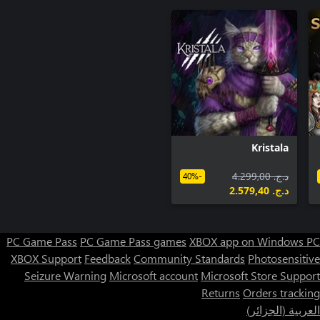
Kristala
د.ج.‏ 4.299,00
-40%
د.ج.‏ 2.579,40
PC Game Pass
PC Game Pass games
XBOX app on Windows PC
XBOX Support
Feedback
Community Standards
Photosensitive
Seizure Warning
Microsoft account
Microsoft Store Support
Returns
Orders tracking
العربية (الجزائر)