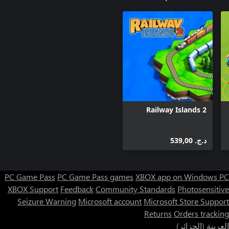
Railway Islands 2
د.ج.‏ 539,00
PC Game Pass
PC Game Pass games
XBOX app on Windows PC
XBOX Support
Feedback
Community Standards
Photosensitive
Seizure Warning
Microsoft account
Microsoft Store Support
Returns
Orders tracking
العربية (الجزائر)