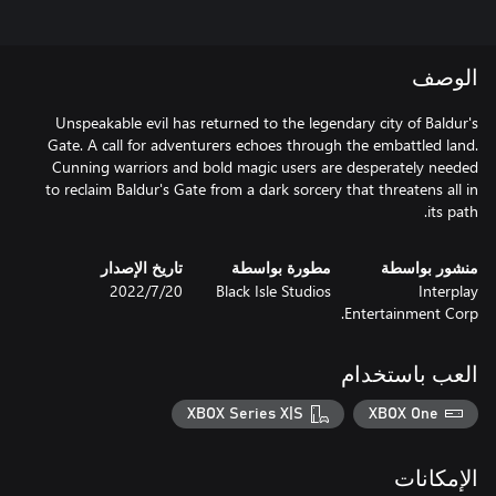
الوصف
Unspeakable evil has returned to the legendary city of Baldur's
Gate. A call for adventurers echoes through the embattled land.
Cunning warriors and bold magic users are desperately needed
to reclaim Baldur's Gate from a dark sorcery that threatens all in
its path.
منشور بواسطة
مطورة بواسطة
تاريخ الإصدار
Interplay
Black Isle Studios
20‏/7‏/2022
Entertainment Corp.
العب باستخدام
XBOX Series X|S
XBOX One
الإمكانات