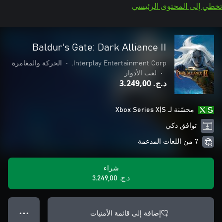
تخطي إلى المحتوى الرئيسي
Baldur's Gate: Dark Alliance II
Interplay Entertainment Corp.
•
الحركة والمغامرة
•
لعب الأدوار
د.ج.‏ 3.249,00
محسّنة لـ Xbox Series X|S
توافق ذكي
7 من اللغات المدعمة
شراء
د.ج.‏ 3.249,00
إضافة إلى قائمة الأمنيات
● ● ●