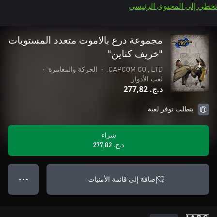
تخطي إلى المحتوى الرئيسي
مجموعة درع بالاموت متعدد المستويات
"خريف كناين"
CAPCOM CO., LTD.
•
الحركة والمغامرة
•
لعب الأدوار
د.ج.‏ 277,82
يتطلب توفر لعبة
شراء
د.ج.‏ 277,82
إضافة إلى قائمة الأمنيات
● ● ●