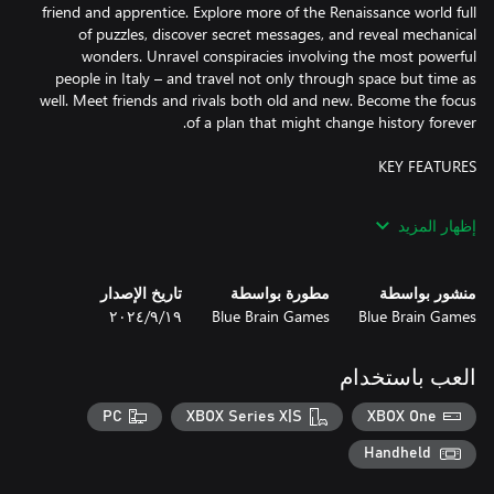
friend and apprentice. Explore more of the Renaissance world full
of puzzles, discover secret messages, and reveal mechanical
wonders. Unravel conspiracies involving the most powerful
people in Italy – and travel not only through space but time as
well. Meet friends and rivals both old and new. Become the focus
إظهار المزيد
Enjoy original new puzzles, and examine concealed objects and
منشور بواسطة
مطورة بواسطة
تاريخ الإصدار
Blue Brain Games
Blue Brain Games
١٩‏/٩‏/٢٠٢٤
Use the mysterious Oculus Perpetua to change the past,
influencing your surroundings in the present and allowing you to
العب باستخدام
PC
XBOX Series X|S
XBOX One
Find new ways to interact with the beautiful, handcrafted world
around you. Control Giacomo's actions even more intuitively
Handheld