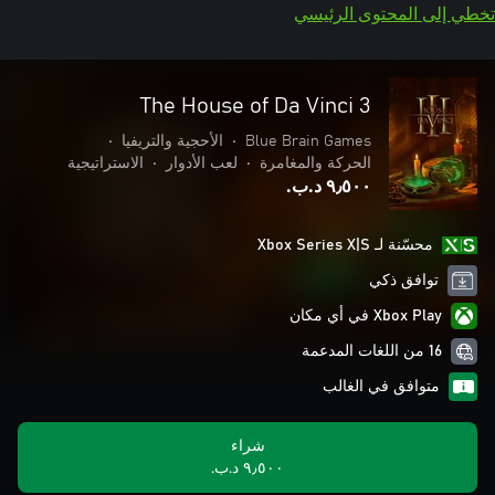
تخطي إلى المحتوى الرئيسي
The House of Da Vinci 3
Blue Brain Games
•
الأحجية والتريفيا
•
الحركة والمغامرة
•
لعب الأدوار
•
الاستراتيجية
٩٫٥٠٠ د.ب.‏
محسّنة لـ Xbox Series X|S
توافق ذكي
Xbox Play في أي مكان
16 من اللغات المدعمة
متوافق في الغالب
شراء
٩٫٥٠٠ د.ب.‏