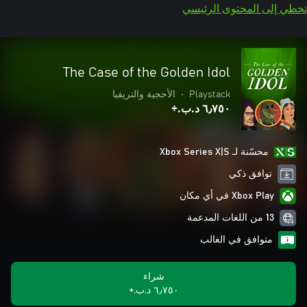
تخطي إلى المحتوى الرئيسي
The Case of the Golden Idol
Playstack
•
الأحجية والتريفيا
٦٫٧٥٠ د.ب.‏+
محسّنة لـ Xbox Series X|S
توافق ذكي
Xbox Play في أي مكان
13 من اللغات المدعمة
متوافق في الغالب
شراء
٦٫٧٥٠ د.ب.‏+