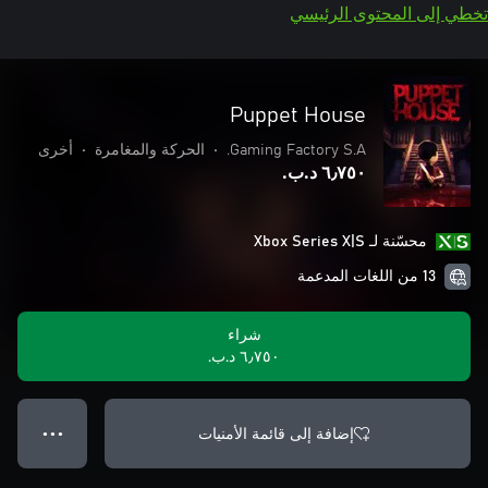
تخطي إلى المحتوى الرئيسي
Puppet House
Gaming Factory S.A.
•
الحركة والمغامرة
•
أخرى
٦٫٧٥٠ د.ب.‏
محسّنة لـ Xbox Series X|S
13 من اللغات المدعمة
شراء
٦٫٧٥٠ د.ب.‏
إضافة إلى قائمة الأمنيات
● ● ●