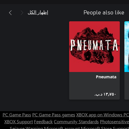
إظهار الكل
People also like
Pneumata
١٣٫٧٥٠ د.ب.‏
PC Game Pass
PC Game Pass games
XBOX app on Windows PC
XBOX Support
Feedback
Community Standards
Photosensitive
Seizure Warning
Microsoft account
Microsoft Store Support