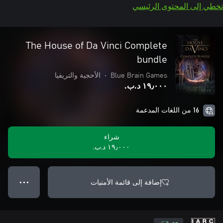
تخطي إلى المحتوى الرئيسي
The House of Da Vinci Complete
bundle
Blue Brain Games
•
الأحجية والتريفيا
١٩٫٠٠٠ د.ب.‏
16 من اللغات المدعمة
شراء
١٩٫٠٠٠ د.ب.‏
إضافة إلى قائمة الأمنيات
● ● ●