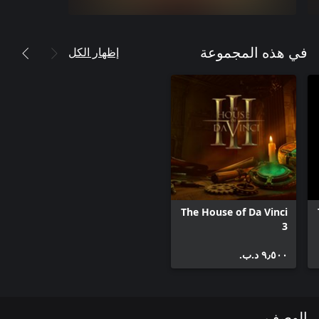
إظهار الكل
في هذه المجموعة
The House of Da Vinci
3
٩٫٥٠٠ د.ب.‏
الوصف