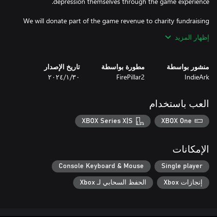
We will donate part of the game revenue to charity fundraising
إظهار المزيد
you are welcome to join us.
منشور بواسطة
مطورة بواسطة
تاريخ الإصدار
IndieArk
FirePillar2
٣٠‏/١‏/٢٠٢٤
العب باستخدام
XBOX Series X|S
XBOX One
الإمكانات
Console Keyboard & Mouse
Single player
إنجازات Xbox
الحفظ السحابي لـ Xbox