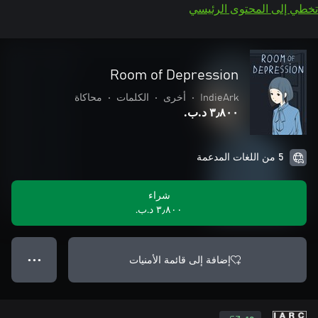
تخطي إلى المحتوى الرئيسي
Room of Depression
IndieArk
•
أخرى
•
الكلمات
•
محاكاة
٣٫٨٠٠ د.ب.‏
5 من اللغات المدعمة
شراء
٣٫٨٠٠ د.ب.‏
إضافة إلى قائمة الأمنيات
● ● ●