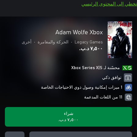
تخطي إلى المحتوى الرئيسي
Adam Wolfe Xbox
Legacy Games
•
الحركة والمغامرة
•
أخرى
٧٫٥٠٠ د.ب.‏
محسّنة لـ Xbox Series X|S
توافق ذكي
1 ميزات إمكانية وصول ذوي الاحتياجات الخاصة
11 من اللغات المدعمة
شراء
٧٫٥٠٠ د.ب.‏