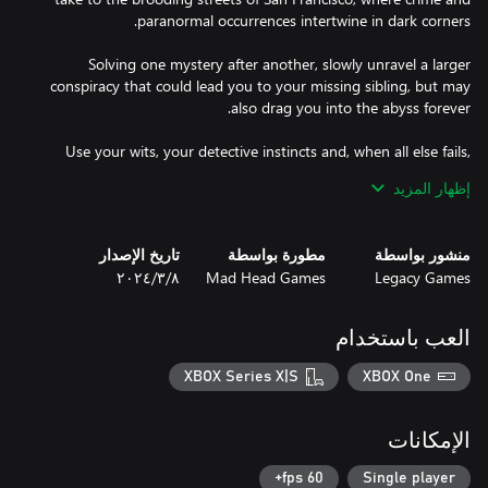
Solving one mystery after another, slowly unravel a larger
conspiracy that could lead you to your missing sibling, but may
Use your wits, your detective instincts and, when all else fails,
your six-shooter in this psychological thriller packed with more
إظهار المزيد
than 8 hours of challenging gameplay. Secret societies, unnatural
afflictions and ancient covenants await you in Adam Wolfe's
منشور بواسطة
مطورة بواسطة
تاريخ الإصدار
Legacy Games
Mad Head Games
٨‏/٣‏/٢٠٢٤
Become the Detective. Become Wolfe.
العب باستخدام
XBOX Series X|S
XBOX One
الإمكانات
60 fps+
Single player