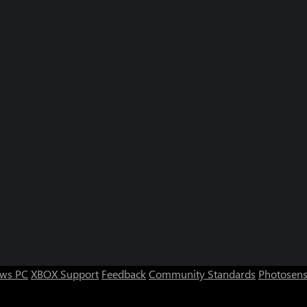
ws PC
XBOX Support
Feedback
Community Standards
Photosens