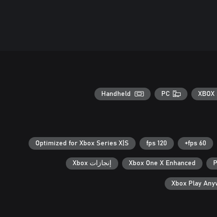
Handheld
PC
XBOX 
Optimized for Xbox Series X|S
120 fps
60 fps+
P
Xbox One X Enhanced
إنجازات Xbox
Xbox Play An