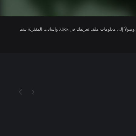
يتلقى ناشرو الألعاب التي تقوم بتشغيلها وصولاً إلى معلومات ملف تعريفك في Xbox والبيانات المقترنة بينما