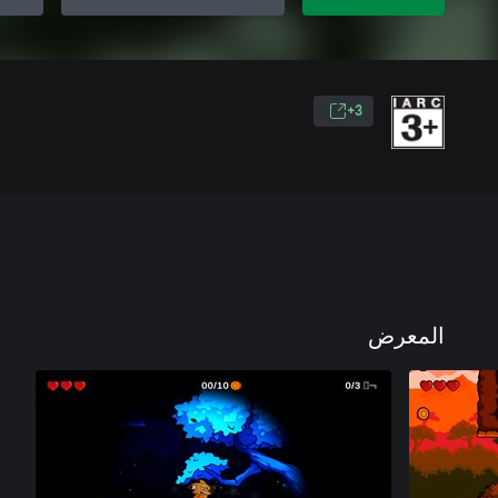
3+
المعرض