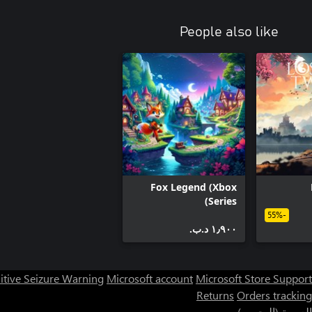
People also like
Fox Legend (Xbox
Series)
-55%
١٫٩٠٠ د.ب.‏
itive Seizure Warning
Microsoft account
Microsoft Store Support
Returns
Orders tracking
العربية (البحرين)