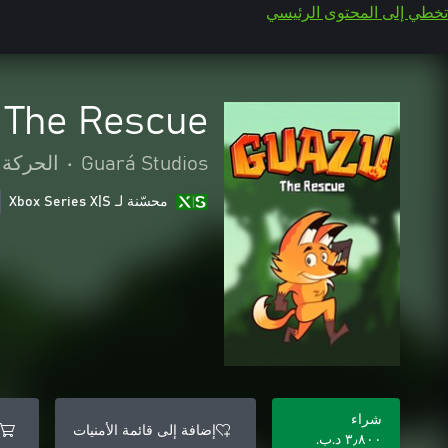
تخطي إلى المحتوى الرئيسي
 The Rescue
Guará Studios
•
الحركة 
محسّنة لـ Xbox Series X|S
شراء
إضافة إلى قائمة الأمنيات
٣٫٨٠٠ د.ب.‏