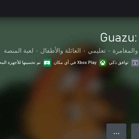
Guazu:
والمغامرة
•
تعليمي
•
العائلة والأطفال
•
لعبة المنصة
توافق ذكي
Xbox Play في أي مكان
تم تحسينها للأجهزة الم
● ● ●