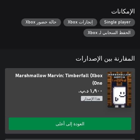
الإمكانات
Single player
إنجازات Xbox
حالة حضور Xbox
الحفظ السحابي لـ Xbox
المقارنة بين الإصدارات
Marshmallow Marvin: Timberfall (Xbox
One)
١٫٩٠٠ د.ب.‏
هذا الإصدار
العودة إلى أعلى