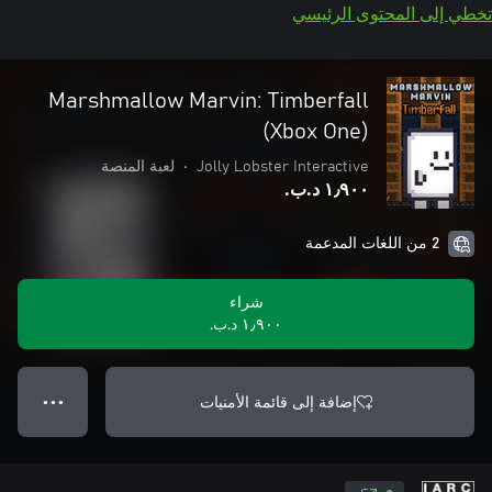
تخطي إلى المحتوى الرئيسي
Marshmallow Marvin: Timberfall
(Xbox One)
Jolly Lobster Interactive
•
لعبة المنصة
١٫٩٠٠ د.ب.‏
2 من اللغات المدعمة
شراء
١٫٩٠٠ د.ب.‏
إضافة إلى قائمة الأمنيات
● ● ●