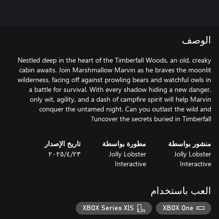
الوصف
Nestled deep in the heart of the Timberfall Woods, an old, creaky
cabin awaits. Join Marshmallow Marvin as he braves the moonlit
wilderness, facing off against prowling bears and watchful owls in
a battle for survival. With every shadow hiding a new danger,
only wit, agility, and a dash of campfire spirit will help Marvin
conquer the untamed night. Can you outlast the wild and
uncover the secrets buried in Timberfall?
منشور بواسطة
مطورة بواسطة
تاريخ الإصدار
Jolly Lobster
Jolly Lobster
٢٣‏/٤‏/٢٠٢٥
Interactive
Interactive
العب باستخدام
XBOX Series X|S
XBOX One