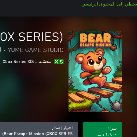
تخطي إلى المحتوى الرئيسي
BOX SERIES)
YUME GAME STUDIO
•
ل
محسّنة لـ Xbox Series X|S
اختيار إصدار
شراء
Bear Escape Mission (XBOX SERIES)
١٫٩٠٠ د.ب.‏