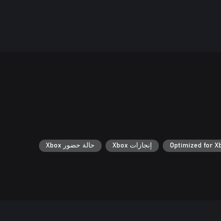
Optimized for X
إنجازات Xbox
حالة حضور Xbox