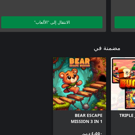
الانتقال إلى "الألعاب"
مضمنة في
BEAR ESCAPE
TRIPLE
MISSION 3 IN 1
٤٫٥٥٠ د.ب.‏