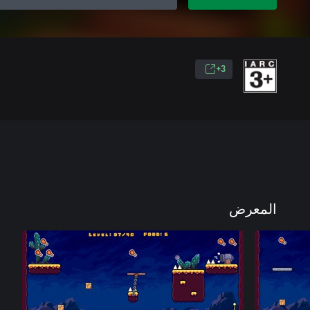
3+
المعرض