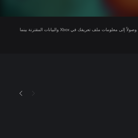
يتلقى ناشرو الألعاب التي تقوم بتشغيلها وصولاً إلى معلومات ملف تعريفك في Xbox والبيانات المقترنة بينما