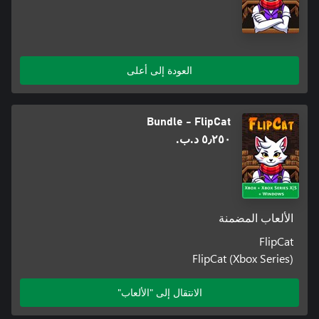
العودة إلى أعلى
Bundle - FlipCat
٥٫٢٥٠ د.ب.‏
الألعاب المضمنة
FlipCat
FlipCat (Xbox Series)
الانتقال إلى "الألعاب"