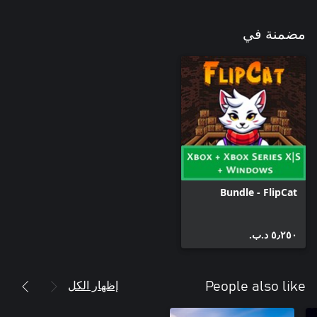
مضمنة في
Bundle - FlipCat
٥٫٢٥٠ د.ب.‏
إظهار الكل
People also like