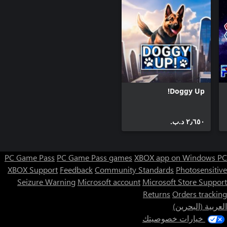
Doggy Up!
٢٫٦٥٠ د.ب.‏
PC Game Pass
PC Game Pass games
XBOX app on Windows PC
XBOX Support
Feedback
Community Standards
Photosensitive
Seizure Warning
Microsoft account
Microsoft Store Support
Returns
Orders tracking
العربية (البحرين)
خيارات خصوصيتك