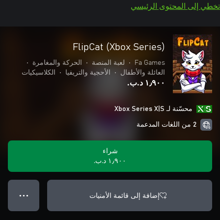
تخطي إلى المحتوى الرئيسي
FlipCat (Xbox Series)
Fa Games
•
لعبة المنصة
•
الحركة والمغامرة
•
العائلة والأطفال
•
الأحجية والتريفيا
•
الكلاسيكيات
١٫٩٠٠ د.ب.‏
محسّنة لـ Xbox Series X|S
2 من اللغات المدعمة
شراء
١٫٩٠٠ د.ب.‏
إضافة إلى قائمة الأمنيات
● ● ●