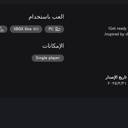
العب باستخدام
XBOX One
PC
الإمكانات
Single player
تاريخ الإصدار
٢١‏/٢‏/٢٠٢٥