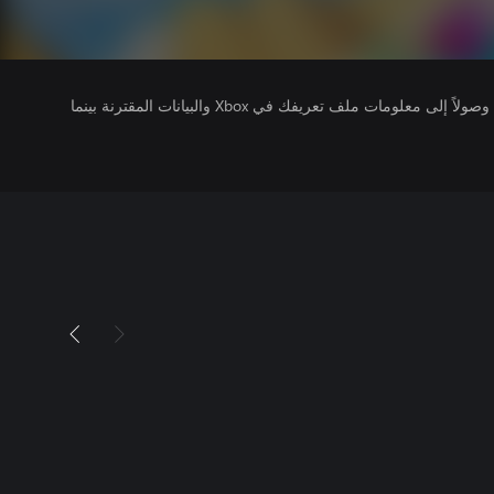
يتلقى ناشرو الألعاب التي تقوم بتشغيلها وصولاً إلى معلومات ملف تعريفك في Xbox والبيانات المقترنة بينما