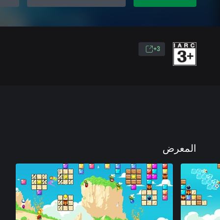
3+
المعرض