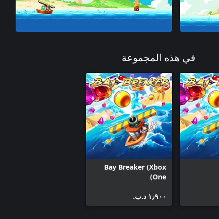
في هذه المجموعة
Bay Breaker (Xbox
One)
١٫٩٠٠ د.ب.‏