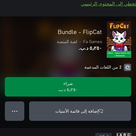
تخطي إلى المحتوى الرئيسي
Bundle - FlipCat
Fa Games
•
لعبة المنصة
٥٫٢٥٠ د.ب.‏
2 من اللغات المدعمة
شراء
٥٫٢٥٠ د.ب.‏
إضافة إلى قائمة الأمنيات
● ● ●