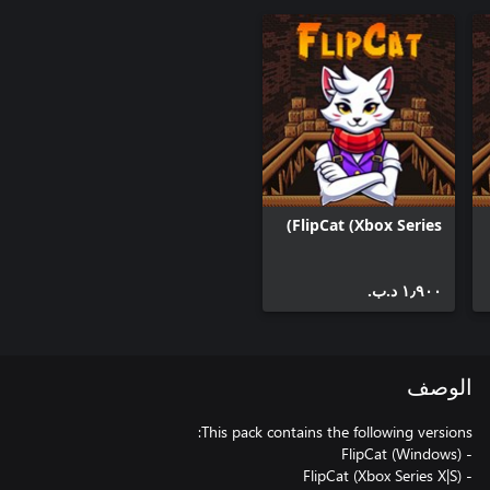
FlipCat (Xbox Series)
١٫٩٠٠ د.ب.‏
الوصف