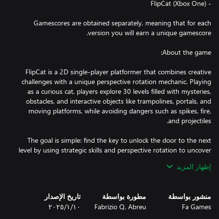
Gamescores are obtained separately, meaning that for each
FlipCat is a 2D single-player platformer that combines creative
challenges with a unique perspective rotation mechanic. Playing
as a curious cat, players explore 30 levels filled with mysteries,
obstacles, and interactive objects like trampolines, portals, and
moving platforms, while avoiding dangers such as spikes, fire,
The goal is simple: find the key to unlock the door to the next
level by using strategic skills and perspective rotation to uncover
hidden paths. With charming pixel art aesthetics and accessible
إظهار المزيد
controls, FlipCat delivers a fun and engaging experience for
players of all ages.
منشور بواسطة
مطورة بواسطة
تاريخ الإصدار
Fa Games
Fabrizio Q. Abreu
١٠‏/١‏/٢٠٢٥