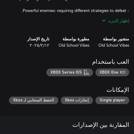
إظهار المزيد
منشور بواسطة
مطورة بواسطة
تاريخ الإصدار
Old School Vibes
Old School Vibes
١٢‏/٢‏/٢٠٢٥
Pink Pig embarks on a challenging and colorful adventure,
mastering platform skills and facing a great variety of enemies
and traps. The game offers a delightful mix of challenge and
العب باستخدام
charm.
XBOX Series X|S
XBOX One
الإمكانات
Single player
إنجازات Xbox
الحفظ السحابي لـ Xbox
المقارنة بين الإصدارات