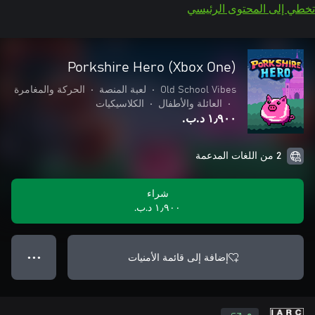
تخطي إلى المحتوى الرئيسي
Porkshire Hero (Xbox One)
Old School Vibes
•
لعبة المنصة
•
الحركة والمغامرة
•
العائلة والأطفال
•
الكلاسيكيات
١٫٩٠٠ د.ب.‏
2 من اللغات المدعمة
شراء
١٫٩٠٠ د.ب.‏
إضافة إلى قائمة الأمنيات
● ● ●