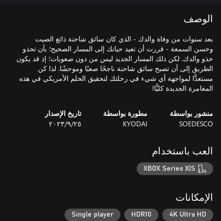
الوصف
بعد سنوات من وفاة والدك - الذي كان سائق شاحنة ذائع الصيت
وحسن السمعة - قررت أن تعيد حياتك إلى المسار الصحيح؛ بأن تحذو
حذو والدك. لكن ذلك المسار الجديد ليس من دون صعوبات؛ إذ قد يكون
الطريق إلى أن تصبح سائق شاحنة ناجحًا صعبًا وموحشًا. لذا كن
مستعدًّا لمواجهة أي شيء في رحلتك لتحقيق الحلم الأمريكي في هذه
المغامرة الجديدة كليًّا!
منشور بواسطة
مطورة بواسطة
تاريخ الإصدار
SOEDESCO
KYODAI
٢٥‏/٩‏/٢٠٢٣
العب باستخدام
XBOX Series X|S
الإمكانات
Single player
HDR10
4K Ultra HD