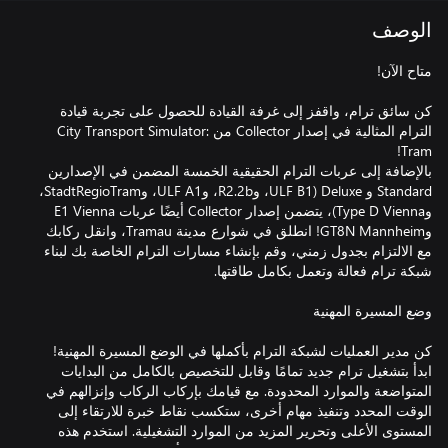
الوصف
كن سائق ترام، واقفز إلى غرفة القيادة للحصول على تجربة قيادة
الترام المثالية في إصدار Collector من City Transport Simulator:
بالإضافة إلى عربات الترام الحقيقية الخمسة المضمن في الإصدارين
Standard و Deluxe (ULF B1، وR2.2b، وULF A1، وStadtRegioTram،
وType D Vienna)، يتضمن إصدار Collector أيضًا عربات E1 Vienna
وGT8N Mannheim! انطلق في شوارع مدينة Tramau، وانقل ركابك
مع الالتزام بجدول زمني، وقم بإنشاء مسارات الترام الخاصة بك لبناء
كن مدير العمليات لشبكة الترام بأكملها في الوضع المسيرة المهنية!
ابدأ بتشغيل ترام جديد تمامًا وقابل للتخصيص بالكامل من البدايات
المتواضعة والموارد المحدودة. مع قيامك بإركاب الركاب وإنزالهم في
الوقت المحدد وتنفيذ مهام أخرى، ستكسب نقاط خبرة للارتقاء إلى
المستوى الأعلى وتحرير المزيد من الموارد التشغيلية. استخدم هذه