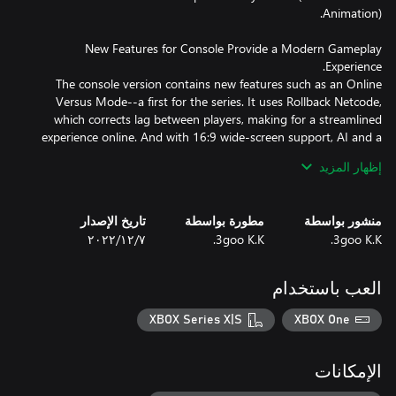
New Features for Console Provide a Modern Gameplay
The console version contains new features such as an Online
Versus Mode--a first for the series. It uses Rollback Netcode,
which corrects lag between players, making for a streamlined
experience online. And with 16:9 wide-screen support, AI and a
training mode, you can fully enjoy this game in the comfort of
إظهار المزيد
＊Added features: Spectator mode, rematch, match recording,
combat range and match time settings, assist mode, new
منشور بواسطة
مطورة بواسطة
تاريخ الإصدار
character colors, button assignment for Boost Dive, and an
3goo K.K.
3goo K.K.
٧‏/١٢‏/٢٠٢٢
updated training mode including character-specific gauge and
enemy attack/dodge/ground recovery settings, as well as
العب باستخدام
XBOX Series X|S
XBOX One
It is the end of the 20th century... A large-scale natural disaster
struck the eastern area of a nation. It wiped out the financial
الإمكانات