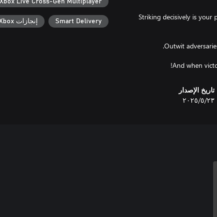
Xbox Live Cross-Gen Multiplayer
Striking decisively is your
Smart Delivery
إنجازات Xbox
And when victor
تاريخ الإصدار
٢٣‏/٥‏/٢٠٢٥