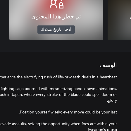
تم حظر هذا المحتوى
أدخل تاريخ ميلادك
الوصف
2D fighting saga adorned with mesmerizing hand-drawn animations,
och in Japan, where every stroke of the blade could spell doom or
 evade assaults, seizing the opportunity when foes are within your