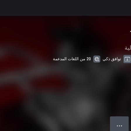
ية
توافق ذكي
20 من اللغات المدعمة
● ● ●