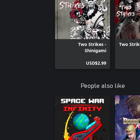
Two Strikes -
Two Strik
Shinigami
USD$2.99
People also like