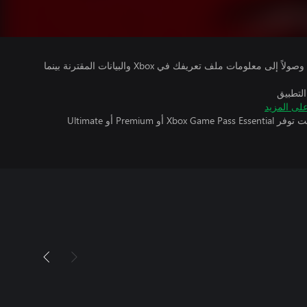
يتلقى ناشرو الألعاب التي تقوم بتشغيلها وصولاً إلى معلومات ملف تعريفك في Xbox والبيانات المقترنة بينما
التطبيق
لى المزيد
تتطلب اللعبة متعددة اللاعبين عبر الإنترنت توفر Xbox Game Pass Essential أو Premium أو Ultimate