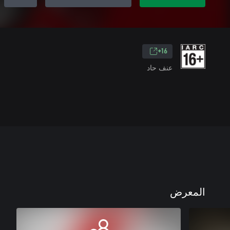
16+
عنف حاد
المعرض