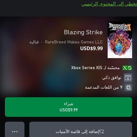
تخطي إلى المحتوى الرئيسي
Blazing Strike
RareBreed Makes Games LLC
•
قتالية
USD$9.99
محسّنة لـ Xbox Series X|S
توافق ذكي
9 من اللغات المدعمة
شراء
USD$9.99
إضافة إلى قائمة الأمنيات
● ● ●