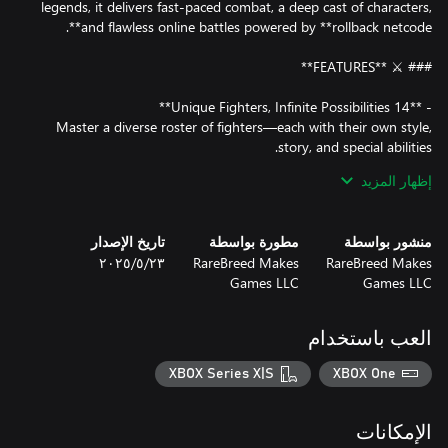
legends, it delivers fast-paced combat, a deep cast of characters,
Master a diverse roster of fighters—each with their own style,
إظهار المزيد
Unleash aggressive combos and pressure your opponents using
the unique **Rush System**, blending old-school fundamentals
منشور بواسطة
مطورة بواسطة
تاريخ الإصدار
RareBreed Makes
RareBreed Makes
٢٣‏/٥‏/٢٠٢٥
Games LLC
Games LLC
Join Jake and his allies in a cinematic journey through a
crumbling world. Challenge the regime, uncover secrets, and
العب باستخدام
XBOX Series X|S
XBOX One
Battle your way through escalating challenges with unpredictable
الإمكانات