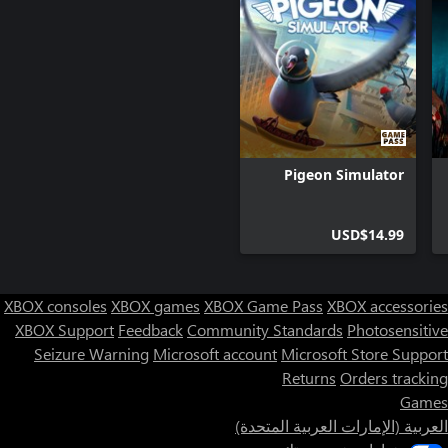
Pigeon Simulator
USD$14.99
XBOX consoles
XBOX games
XBOX Game Pass
XBOX accessories
XBOX Support
Feedback
Community Standards
Photosensitive
Seizure Warning
Microsoft account
Microsoft Store Support
Returns
Orders tracking
Games
العربية (الإمارات العربية المتحدة)