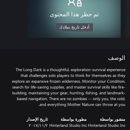
تم حظر هذا المحتوى
أدخل تاريخ ميلادك
الوصف
The Long Dark is a thoughtful, exploration-survival experience
that challenges solo players to think for themselves as they
explore an expansive frozen wilderness. Monitor your Condition,
search for life-saving supplies, and master survival skills like fire-
building, maintaining your gear, hunting, fishing, and landmark-
based navigation. There are no zombies -- only you, the cold,
and everything Mother Nature can throw at you.
منشور بواسطة
مطورة بواسطة
تاريخ الإصدار
Hinterland Studio Inc
Hinterland Studio Inc
٢‏/١١‏/٢٠١٧