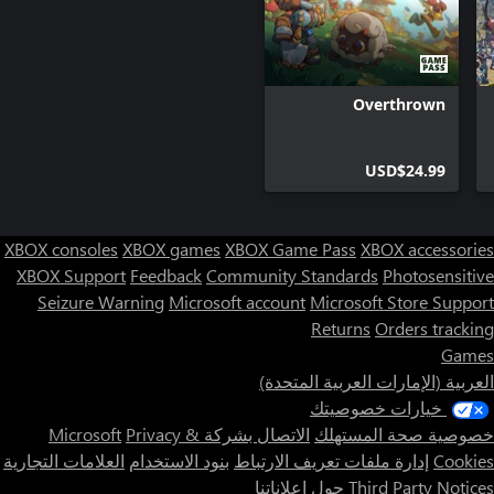
Overthrown
USD$24.99
XBOX consoles
XBOX games
XBOX Game Pass
XBOX accessories
XBOX Support
Feedback
Community Standards
Photosensitive
Seizure Warning
Microsoft account
Microsoft Store Support
Returns
Orders tracking
Games
العربية (الإمارات العربية المتحدة)
خيارات خصوصيتك
خصوصية صحة المستهلك
الاتصال بشركة Microsoft
Privacy &
Cookies
إدارة ملفات تعريف الارتباط
بنود الاستخدام
العلامات التجارية
Third Party Notices
حول إعلاناتنا