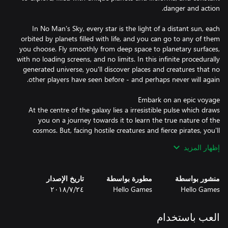
In No Man's Sky, every star is the light of a distant sun, each
orbited by planets filled with life, and you can go to any of them
you choose. Fly smoothly from deep space to planetary surfaces,
with no loading screens, and no limits. In this infinite procedurally
generated universe, you'll discover places and creatures that no
At the centre of the galaxy lies a irresistible pulse which draws
you on a journey towards it to learn the true nature of the
cosmos. But, facing hostile creatures and fierce pirates, you'll
know that death comes at a cost, and survival will be down to
إظهار المزيد
the choices you make over how you upgrade your ship, your
منشور بواسطة
مطورة بواسطة
تاريخ الإصدار
Hello Games
Hello Games
٢٤‏/٧‏/٢٠١٨
Your voyage through No Man's Sky is up to you. Will you be a
fighter, preying on the weak and taking their riches, or taking out
pirates for their bounties? Power is yours if you upgrade your
العب باستخدام