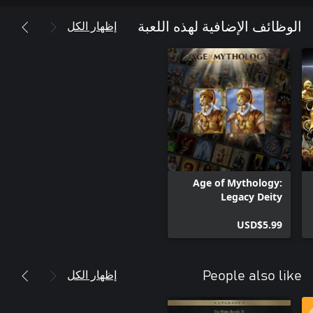
إظهار الكل
الوظائف الإضافية لهذه اللعبة
يُقدم صانعو سلسلة Age of Empires الحائزة على الجوائز لعبة Age of
Mythology: Retold التي تتخطى تاريخ عصر الأساطير؛ حيث يصطدم
الأسياد، والوحوش، والبشر. فقد جمعوا أفضل عناصر لعبة Age of
Mythology المُحببة، مع تصميمات ومرئيات الإستراتيجيات الواقعية
الحديثة، وأضافوها إلى Retold لتكون تجربة ملحمية مبتكرة للاعبين
القدامى والجدد على حد سواء. أمِّن مملكتك، وقُد الوحوش
Age of Mythology:
Legacy Deity
اختر الأسياد المفضلين لديك من الأسياد اليونانيين، والإسكندنافيين،
Portraits Pack
والمصريين، والأطلنطيين. دمِّر أعداءك من خلال استدعاء العواصف
USD$5.99
البرقية القوية، والزلازل التي تدمر الأرض، بل واستدعاء تنين نيدهوج
الشهير. أو استدعاء الأمطار النافعة، ووحدات درياد الواقية لمساعدة
إظهار الكل
People also like
أطلق العنان لكائنات القنطور، والغول، والمومياوات، وغيرها الكثير.
بدايةً من التماسيح المرصعة بالجواهر التي تُسخِّر قوة الشمس إلى