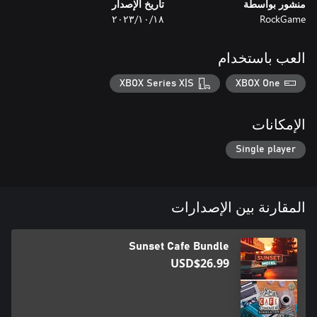
منشور بواسطة
تاريخ الإصدار
from the ground. Grow your repair service business and start
RockGame
١٨‏/١٠‏/٢٠٢٣
your own tank museum.
العب باستخدام
XBOX Series X|S
XBOX One
الإمكانات
Single player
المقارنة بين الإصدارات
Sunset Cafe Bundle
USD$26.99