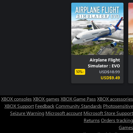
Airplane Flight
Simulator : EVO
USD$18.99
-50%
USD$9.49
XBOX consoles
XBOX games
XBOX Game Pass
XBOX accessories
XBOX Support
Feedback
Community Standards
Photosensitive
Seizure Warning
Microsoft account
Microsoft Store Support
Returns
Orders tracking
Games