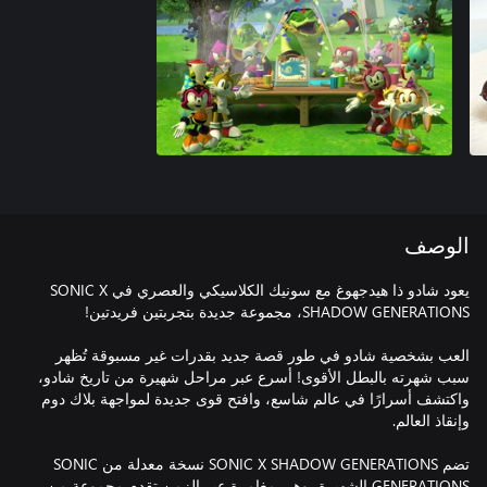
الوصف
يعود شادو ذا هيدجهوغ مع سونيك الكلاسيكي والعصري في SONIC X
العب بشخصية شادو في طور قصة جديد بقدرات غير مسبوقة تُظهر
سبب شهرته بالبطل الأقوى! أسرع عبر مراحل شهيرة من تاريخ شادو،
واكتشف أسرارًا في عالم شاسع، وافتح قوى جديدة لمواجهة بلاك دوم
تضم SONIC X SHADOW GENERATIONS نسخة معدلة من SONIC
GENERATIONS الشهيرة، وهي مغامرة عبر الزمن تقدم مجموعة من