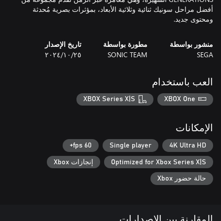
أفضل مراحل سونيك ثنائية وثلاثية الأبعاد، بمؤثرات بصرية مُحدثة
ومحتوى جديد.
منشور بواسطة
مطورة بواسطة
تاريخ الإصدار
SEGA
SONIC TEAM
٢٥‏/١٠‏/٢٠٢٤
العب باستخدام
XBOX Series X|S
XBOX One
الإمكانات
60 fps+
Single player
4K Ultra HD
Optimized for Xbox Series X|S
إنجازات Xbox
حالة حضور Xbox
المقارنة بين الإصدارات