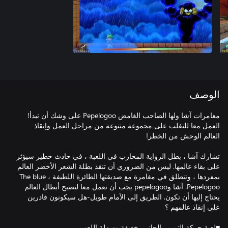
الوصف
العمل معا للتغلب على مجموعة متنوعة من مراحل العمل وإنقاذ
تشارك آشا ، بطل الرواية المحارب في اللعبة ، في حادث خطير سيؤثر
على بقاء عالمها. ليس من الضروري أن تنقذ بطلة الشعر الأخضر العالم
بمفردها ، وتنطلق في مغامرة مع صديقتها الطائرة اللطيفة ، The blue
Pepelogoo. آشا وpepelogoo يجب أن نعمل معا لتصبح أبطال العالم
يحتاج إليها أن تكون. الطريق إلى الأمام طويل-هل سيكونون قادرين