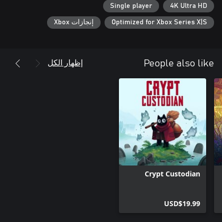
Single player
4K Ultra HD
Optimized for Xbox Series X|S
إنجازات Xbox
بالنسبة إلى Wonder Boy-Asha في Monster World ، تجمع
الموظفون الأصليون من Westone Bit Entertainment السابق معا
لإنشاء لعبة تظل وفيا لروح الألعاب الأصلية. يقود الفريق ويخرج من
قبل مبتكر سلسلة Wonder Boy ، Ryuichi Nishizawa ويدعمه Shinichi
إظهار الكل
People also like
Sakamoto (الصوت) و Maki Özora (تصميم الشخصيات) و Takanori
Kurihara (الإدارة الإبداعية). لا يمكنك الحصول على أكثر عجب بوي من
ذلك!
Crypt Custodian
USD$19.99