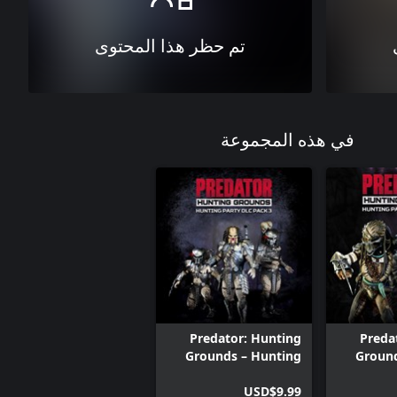
تم حظر هذا المحتوى
في هذه المجموعة
Predator: Hunting
Preda
Grounds – Hunting
Ground
Party DLC Bundle 3
Party 
USD$9.99