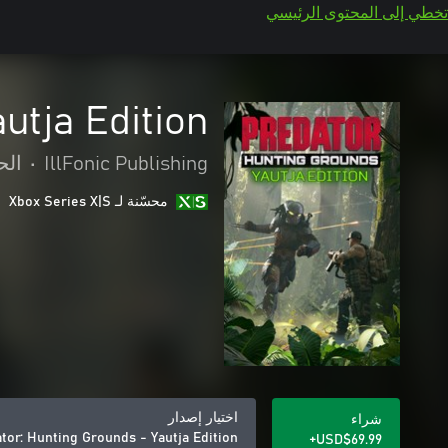
تخطي إلى المحتوى الرئيسي
utja Edition
IllFonic Publishing
•
الح
محسّنة لـ Xbox Series X|S
اختيار إصدار
شراء
tor: Hunting Grounds - Yautja Edition
USD$69.99+