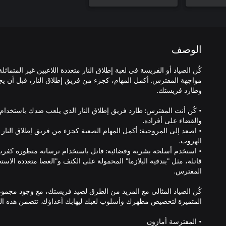
الوصف
كُن الصياد أو الفريسة في لعبة إطلاق النار متعددة اللاعبين غير المتماث
مواجهة المفترس. أكمل المهام، كجزء من فريق إطلاق النار، قبل أن ي
• كُن أنت المفترس: طارد فريق إطلاق النار الذي يلعب ضدك باستخدام 
• اصعد إلى المروحية: أكمل المهام الصعبة كجزء من فريق إطلاق النار ا
• استخدم أسلحة بشرية وفضائية: قاتل باستخدام ترسانة متطورة كفريق 
قاتلة، مثل "بندقية البلازما" المحمولة على الكتف و"العصا متعددة الا
كُن الصياد المثالي مع المزيد من الطرق لصيد فريستك، مع وجود مجمو