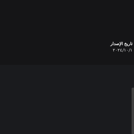
تاريخ الإصدار
١‏/١٠‏/٢٠٢٤