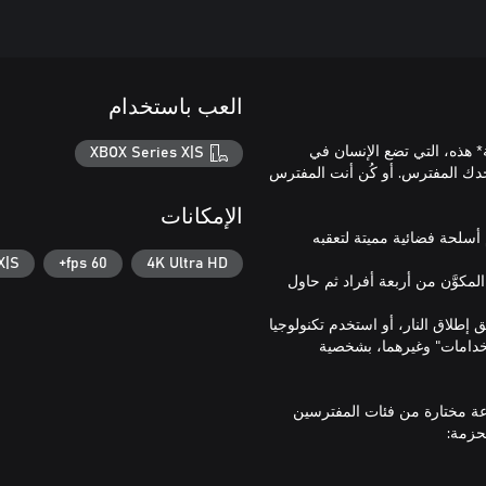
العب باستخدام
لة* هذه، التي تضع الإنسان في
XBOX Series X|S
جدك المفترس. أو كُن أنت المفترس
الإمكانات
أسلحة فضائية مميتة لتعقبه
X|S
60 fps+
4K Ultra HD
لمكوَّن من أربعة أفراد ثم حاول
إطلاق النار، أو استخدم تكنولوجيا
ستخدامات" وغيرهما، بشخصية
عة مختارة من فئات المفترسين