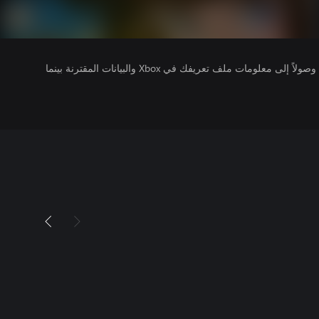
يتلقى ناشرو الألعاب التي تقوم بتشغيلها وصولاً إلى معلومات ملف تعريفك في Xbox والبيانات المقترنة بينما