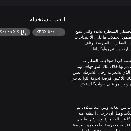
العب باستخدام
الوقت الحقيقي المنتظرة بشدة والتي تضع
Series X|S
XBOX One
من الحملات ما يلي: الاحتجاجات
اجات القطارات السريعة نوتاف
RIOT – Civil قد واجه الشغب بنفسه في احتجاجات القطارات
مر بها خلال تلك المواجهات. وما
لذي يشعر به رجال الشرطة الذين
غالبًا ما يكونون أقل عددًا خلال هذا الصراع؟ تقدم لعبة RIOT – Civil Unrest للاعبين فرصة تجربة التواجد بين
طئ ومن هو على صواب؟ استمتع
 من الغابة. وفي عيد ميلاده، لم
أبد. وقبل أن يرحل، أعطته أمه
ثًا عن المغامرة. وسرعان ما حل
ة، اعترضت طريقة صاحب روح مريعة
 ثروة عظيمة إن نجح في اختبار