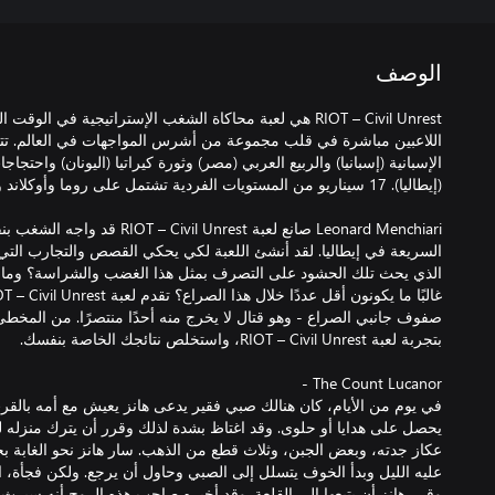
الوصف
RIOT – Civil Unrest هي لعبة محاكاة الشغب الإستراتيجية في 
اللاعبين مباشرة في قلب مجموعة من أشرس المواجهات في العالم. تتض
الإسبانية (إسبانيا) والربيع العربي (مصر) وثورة كيراتيا (اليونان) واحتج
Leonard Menchiari صانع لعبة  Unrest
السريعة في إيطاليا. لقد أنشئ اللعبة لكي يحكي القصص والتجارب التي 
الذي يحث تلك الحشود على التصرف بمثل هذا الغضب والشراسة؟ وما ا
صفوف جانبي الصراع - وهو قتال لا يخرج منه أحدًا منتصرًا. من المخ
في يوم من الأيام، كان هنالك صبي فقير يدعى هانز يعيش مع أمه بالقرب
يحصل على هدايا أو حلوى. وقد اغتاظ بشدة لذلك وقرر أن يترك منزله لل
عكاز جدته، وبعض الجبن، وثلاث قطع من الذهب. سار هانز نحو الغابة بح
عليه الليل وبدأ الخوف يتسلل إلى الصبي وحاول أن يرجع. ولكن فجأ
وقرر هانز أن يتبعها إلى القلعة. وقد أخبره صاحب هذه الروح أنه سيرث