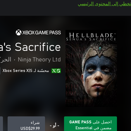
تخطي إلى المحتوى الرئيسي
's Sacrifice
Ninja Theory Ltd
•
الحرك
محسّنة لـ Xbox Series X|S
احصل على GAME PASS
شراء
- أو -
مضمن في Essential
USD$29.99