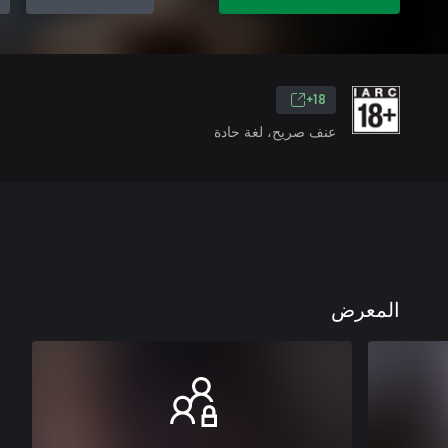
18+
عنف صريح، لغة حادة
المعرض