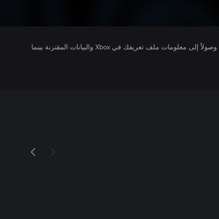
يتلقى ناشرو الألعاب التي تقوم بتشغيلها وصولاً إلى معلومات ملف تعريفك في Xbox والبيانات المقترنة بينما