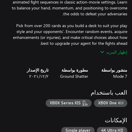
animated fight sequences in classic action-movie settings. Learn
to balance your hand, momentum, and positioning to overcome
Pick from over 200 cards as you build a deck to suit your play
style and your opponents’. Encounter random events, acquire
enhancements (or injuries), and make critical choices about how
best to upgrade your agent for the fights ahead.
إظهار المزيد
منشور بواسطة
مطورة بواسطة
تاريخ الإصدار
Mode 7
Ground Shatter
٢‏/١٢‏/٢٠٢١
العب باستخدام
XBOX Series X|S
XBOX One
الإمكانات
Single player
4K Ultra HD