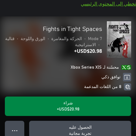
تخطي إلى المحتوى الرئيسي
Fights in Tight Spaces
Mode 7
•
الحركة والمغامرة
•
الورق واللوحة
•
قتالية
•
الاستراتيجية
USD$20.98+
محسّنة لـ Xbox Series X|S
توافق ذكي
8 من اللغات المدعمة
شراء
USD$20.98+
الحصول عليه
● ● ●
تجربة مجانية