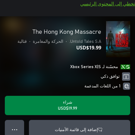
تخطي إلى المحتوى الرئيسي
The Hong Kong Massacre
Untold Tales S.A.
•
الحركة والمغامرة
•
قتالية
USD$19.99
محسّنة لـ Xbox Series X|S
توافق ذكي
1 من اللغات المدعمة
شراء
USD$19.99
إضافة إلى قائمة الأمنيات
● ● ●