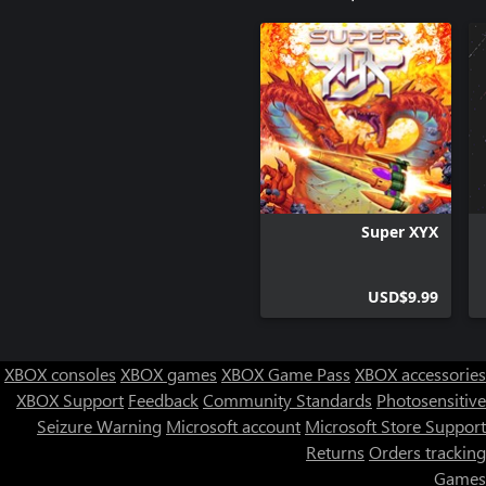
Super XYX
USD$9.99
XBOX consoles
XBOX games
XBOX Game Pass
XBOX accessories
XBOX Support
Feedback
Community Standards
Photosensitive
Seizure Warning
Microsoft account
Microsoft Store Support
Returns
Orders tracking
Games