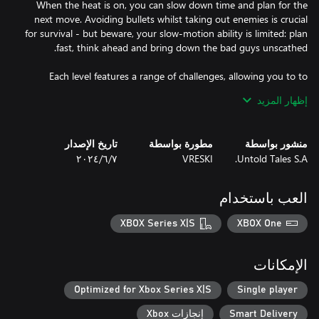
When the heat is on, you can slow down time and plan for the
next move. Avoiding bullets whilst taking out enemies is crucial
for survival - but beware, your slow-motion ability is limited: plan
Each level features a range of challenges, allowing you to to
unlock new weapons as you progress, trading bullets from
إظهار المزيد
restaurants to rooftops across a moody, crime-riddled city.
منشور بواسطة
مطورة بواسطة
تاريخ الإصدار
Untold Tales S.A.
VRESKI
٧‏/٦‏/٢٠٢٤
العب باستخدام
XBOX Series X|S
XBOX One
الإمكانات
Optimized for Xbox Series X|S
Single player
Smart Delivery
إنجازات Xbox