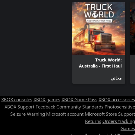
Truck World:
Australia - First Haul
مجاني
XBOX consoles
XBOX games
XBOX Game Pass
XBOX accessories
XBOX Support
Feedback
Community Standards
Photosensitive
Seizure Warning
Microsoft account
Microsoft Store Support
Returns
Orders tracking
Games