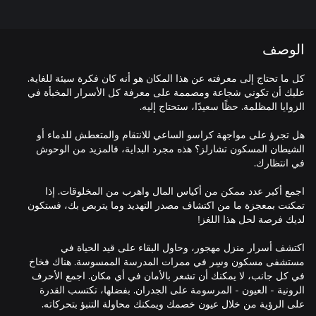
الوصف
كل ما تحتاج إلى معرفته عن هذا المكان هو أنه كان فكرة سيئة للغاية.
عليك أن تكوني شجاعة ومصممة على معرفة كل الأسرار المخبأة في
هل تجرؤ على مواجهة كراسو الساعي للانتقام والمتعطش للدماء أو
الشيطان المسكون تشارلز؟ هذه مجرد البداية، فالمزيد من الوحوش
اجمع أكبر عدد ممكن من أكياس المال واهرب من المخلوقات. إذا
تمكنت بمعجزة ما من اكتشاف مصدر التهديد وما يتربص بك، فستكون
اكتشف أسرار منزل مهجور، وحاول البقاء على قيد الحياة في
مستشفى مسكون وسِر في ممرات المدرسة الممسوسة. هناك فخاخ
في كل جانب، لا يمكنك أن تشعر بالأمان في أي مكان. اجمع الأحرف
الرونية - العيون - المرسومة على الجدران. بفضلها، تكتسب القدرة