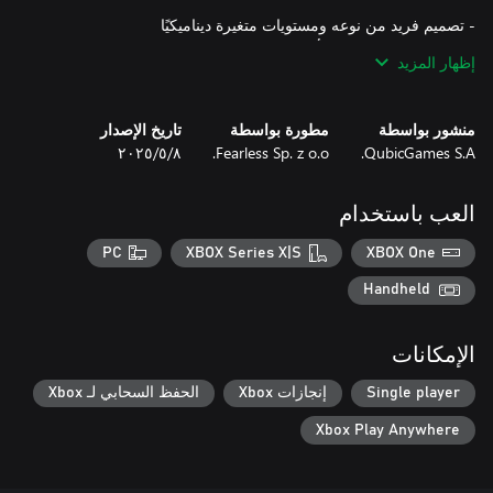
إظهار المزيد
- اجمع كل الملاحظات المخفية لاكتشاف التاريخ الغامض في كل
منشور بواسطة
مطورة بواسطة
تاريخ الإصدار
QubicGames S.A.
Fearless Sp. z o.o.
٨‏/٥‏/٢٠٢٥
- جرب الوضع اللانهائي، حيث تزداد قوة الوحوش وستخضع شجاعتك
العب باستخدام
- وضع الهالوين، اصطد القرع لجمع أموال إضافية
PC
XBOX Series X|S
XBOX One
Handheld
الإمكانات
Single player
إنجازات Xbox
الحفظ السحابي لـ Xbox
Xbox Play Anywhere