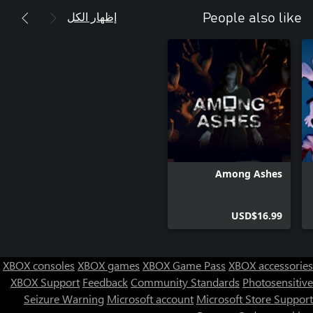
إظهار الكل
People also like
Among Ashes
USD$16.99
XBOX consoles
XBOX games
XBOX Game Pass
XBOX accessories
XBOX Support
Feedback
Community Standards
Photosensitive
Seizure Warning
Microsoft account
Microsoft Store Support