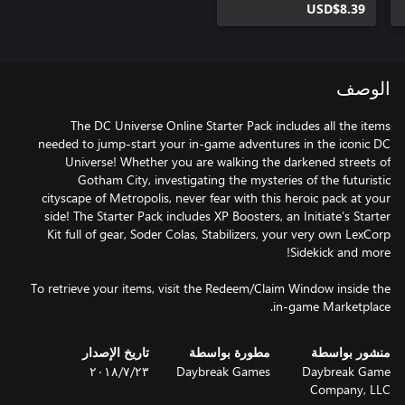
USD$8.39
الوصف
The DC Universe Online Starter Pack includes all the items
needed to jump-start your in-game adventures in the iconic DC
Universe! Whether you are walking the darkened streets of
Gotham City, investigating the mysteries of the futuristic
cityscape of Metropolis, never fear with this heroic pack at your
side! The Starter Pack includes XP Boosters, an Initiate’s Starter
Kit full of gear, Soder Colas, Stabilizers, your very own LexCorp
To retrieve your items, visit the Redeem/Claim Window inside the
in-game Marketplace.
منشور بواسطة
مطورة بواسطة
تاريخ الإصدار
Daybreak Game
Daybreak Games
٢٣‏/٧‏/٢٠١٨
Company, LLC