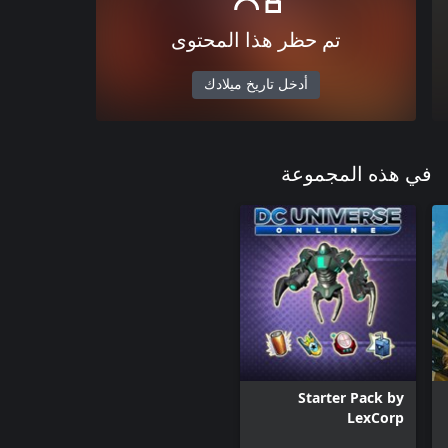
تم حظر هذا المحتوى
أدخل تاريخ ميلادك
في هذه المجموعة
Starter Pack by
LexCorp