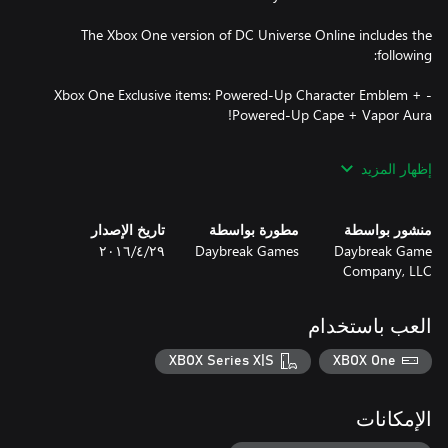
The Xbox One version of DC Universe Online includes the
- Xbox One Exclusive items: Powered-Up Character Emblem +
Become a part of our thriving community at
إظهار المزيد
Certain portions of the game, including online multiplayer and
منشور بواسطة
مطورة بواسطة
تاريخ الإصدار
other online features, are not accessible by child accounts. “Child”
Daybreak Game
Daybreak Games
٢٩‏/٤‏/٢٠١٦
means players under the age of 13, unless local laws specify
Company, LLC
Please note the download is around 63 GB and could take
العب باستخدام
XBOX Series X|S
XBOX One
Bandwidth requirements may exceed 192 Kb.
الإمكانات