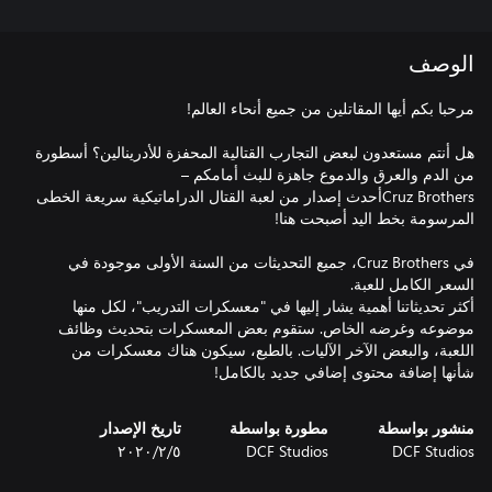
الوصف
هل أنتم مستعدون لبعض التجارب القتالية المحفزة للأدرينالين؟ أسطورة
Cruz Brothersأحدث إصدار من لعبة القتال الدراماتيكية سريعة الخطى
في Cruz Brothers، جميع التحديثات من السنة الأولى موجودة في
أكثر تحديثاتنا أهمية يشار إليها في "معسكرات التدريب"، لكل منها
موضوعه وغرضه الخاص. ستقوم بعض المعسكرات بتحديث وظائف
اللعبة، والبعض الآخر الآليات. بالطبع، سيكون هناك معسكرات من
شأنها إضافة محتوى إضافي جديد بالكامل!
منشور بواسطة
مطورة بواسطة
تاريخ الإصدار
DCF Studios
DCF Studios
٥‏/٢‏/٢٠٢٠