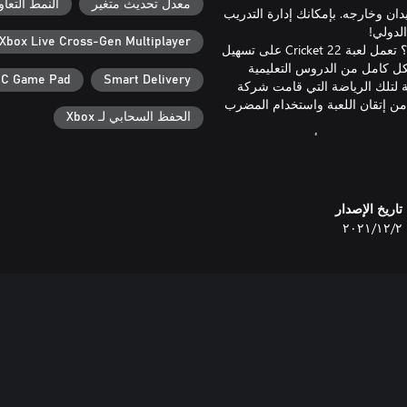
معدل تحديث متغير
النمط التعاون
ن وخارجه. بإمكانك إدارة التدريب
Xbox Live Cross-Gen Multiplayer
- إنها لعبة الكريكيت الأكثر إتاحة حتى الآن؛ هل أنت جديد في الكريكيت؟ تعمل لعبة Cricket 22 على تسهيل
كل كامل من الدروس التعليمية
C Game Pad
Smart Delivery
Cri أكثر لعبة محاكاة تفصيلية لتلك الرياضة التي قامت شركة
كن من إتقان اللعبة واستخدام المضرب
الحفظ السحابي لـ Xbox
Cricke فريق تعليق مدجّج بالنجوم مثل ميكائيل أثيرتون وإيان هيلي
 وتحليق رائع أكثر من أي وقت
ناك فريق تعليق نسائي بالكامل، من
تاريخ الإصدار
- لعبة الكريكيت الأجمل في الشكل على الإطلاق؛ تستفيد لعبة Cricket 22 استفادة كاملة من إمكانيات
٢‏/١٢‏/٢٠٢١
رعة البرق وإدخالك في الأجواء
لة من التحديثات المرئية والتي
عبة الكريكيت ونعدك بأنها ستكون