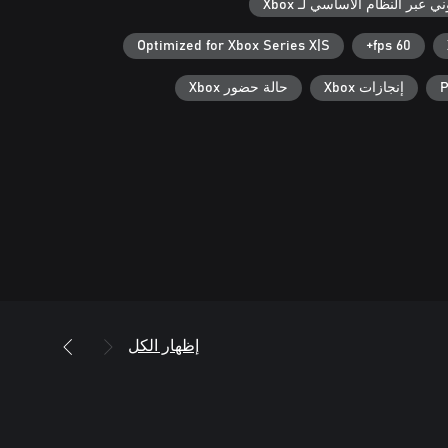
ي عبر النظام الأساسي لـ Xbox
Optimized for Xbox Series X|S
60 fps+
P
إنجازات Xbox
حالة حضور Xbox
إظهار الكل