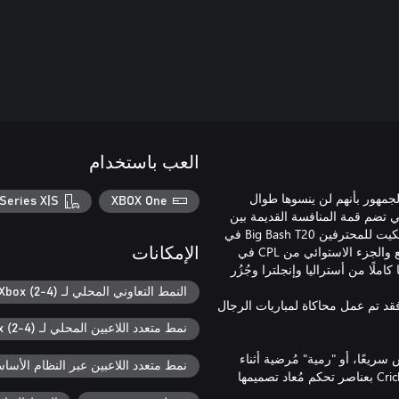
العب باستخدام
ة ونعد الجمهور بأنهم لن ينسوها طوال
Series X|S
XBOX One
ي تضم قمة المنافسة القديمة بين
أستراليا وإنجلترا. إضافةً إلى ذلك، يُمكنك اللعب بالفرق في دوري الكريكيت للمحترفين Big Bash T20 في
أستراليا، و The Hundred في بريطانيا حيث الألعاب المبتكرة بشكل رائع والجزء الاستوائي من CPL في
الإمكانات
ًا من أستراليا وإنجلترا وجُزُر
النمط التعاوني المحلي لـ Xbox (2-4)
 المتكافئ، فقد تم عمل محاكاة لمباريات الرجال
نمط متعدد اللاعبين المحلي لـ Xbox (2-4)
ريعًا، أو "رمية" مُرضية أثناء
نمط متعدد اللاعبين عبر النظام الأساسي ل
قيامك برمي الكرة من داخل الميدان للركض الدقيق، تتميز لعبة Cricket 22 بعناصر تحكم مُعاد تصميمها