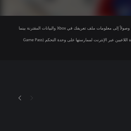
يتلقى ناشرو الألعاب التي تقوم بتشغيلها وصولاً إلى معلومات ملف تعريفك في Xbox والبيانات المقترنة بينما
تتطلب اللعبة توفر اشتراك ألعاب متعددة اللاعبين عبر الإنترنت لممارستها على وحدة التحكم (Game Pass