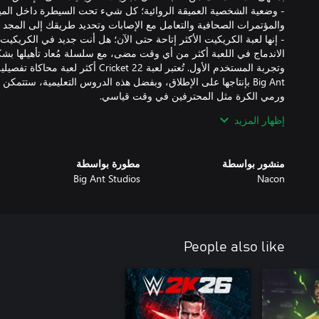
- وضعية الشخصية العميقة الروائية؛ كل شيء تحت السيطرة داخل الميدا
الاندماج في اللعبة أكثر من أي وقت مضى، مع سلسلة مُعاد تأهيلها بش
وتجربة المستخدم الأول. تُعتبر لعبة cket 22
Big Ant بإنتاجها على الإطلاق، وبفضل هذه الدروس التعليمية، ستتم
- وفريق تعليق جديد كليًا؛ تُقدّم لعبة t 22
إظهار المزيد
وميل جونز وأليسون ميتشيل وديفيد جوير. يصحب كل رمية تفصيل عميق
مضى، ولأول مرة في تاريخ ألعاب الفيديو الخاصة بالرياضات، سيكون ه
منشور بواسطة
مطورة بواسطة
Big Ant Studios
Nacon
أحدث جيل من الأجهزة والأدوات. حيث لا تقتصر اللعبة على التحميل بس
المفعمة بالنشاط والحيوية أسرع من أي وقت مضى، إلا أنها مجموعة كام
تشمل عناصر تتبع بالشعاع في الحال، لتوفر أكثر أجواء واقعية مرئية لل
المرة الأولى التي ترى فيها هذا الجمال وتلك الروعة.
People also like