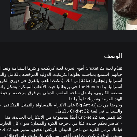
الوصف
تُقدّم لعبة Cricket 22 أقوى تجربة لعبة كريكيت وأكثرها استدام
حياتهم. استمتع بمنافسة بطولة الكريكيت الدولية المرخصة بالكامل والت
منطقة الكاريبي، وادخل ساحة الملعب الدولي مع فرق مرخصة ترخيصًا كامل
وحرصًا من شركة Big Ant على الالتزام بالمساواة والتمثيل
- عناصر تحكم جديدة كليًا في دحرجة الكرة والميدان؛ سواء كان الحارس س