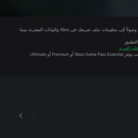
يتلقى ناشرو الألعاب التي تقوم بتشغيلها وصولاً إلى معلومات ملف تعريفك في Xbox والبيانات المقترنة بينما
التطبيق
لى المزيد
تتطلب اللعبة متعددة اللاعبين عبر الإنترنت توفر Xbox Game Pass Essential أو Premium أو Ultimate