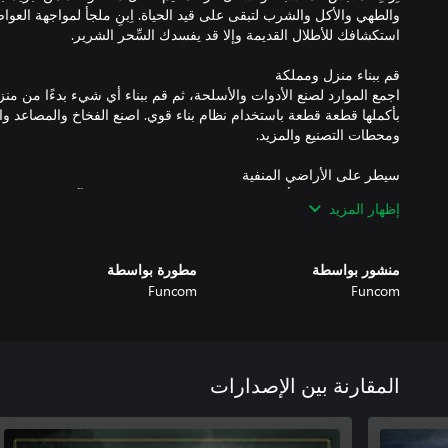
والطهي والأكل والشرب لتبقى على قيد الحياة. اِبنِ ملجأ لمواجهة العواصف
اجمع الموارد لصنع الأدوات والأسلحة، ثم قم ببناء أي شيء بدءًا من منز
بأكملها قطعة قطعة باستخدام نظام بناء قوي. اصنع الفخاخ والمصاعد وال
اقتطع نصيبك من الأراضي المنفية، انتزعه من اللاعبين الآخرين إذا لزم 
إظهار المزيد
واستخدم المفرقعات لتحطيم أسوار مدينة عدوك. ضع الفخاخ وجنّد العبيد 
منشور بواسطة
مطورة بواسطة
Funcom
Funcom
استكشف السِّحر الخبيث وافسد جسدك لتتمكن من استخدامه. هناك امت
عن جزء من طاقة حياتهم. قم بالتضحية بالعبيد من أجل استحضار الشياط
المقارنة بين الإصدارات
تأتي التحديثات في Conan Exiles على شكل "عصور". يتمت
وتذاكر المعركة الخاصة به. يسمح لنا هذا النهج بإضافة الميزات والتحسي