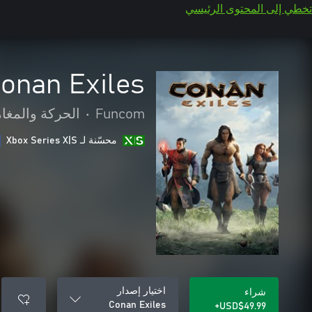
تخطي إلى المحتوى الرئيسي
onan Exiles
Funcom
•
الحركة والمغا
محسّنة لـ Xbox Series X|S
اختيار إصدار
شراء
Conan Exiles
USD$49.99+