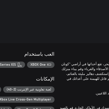
العب باستخدام
ا السِّحر، تقع أحداثها في أراضي "كونان
Series X|S
XBOX One
م المفتوح الواسع بتقنية الـ sandbox والعب مع الأصدقاء والغرباء وقم ببناء منزلك
ستكشف دهاليز مليئة بالغنائم،
قاتل للهيمنة على أعدائك في
الإمكانات
لعبة تعاونية عبر الإنترنت (2-40)
Xbox Live Cross-Gen Multiplayer
 جسدك في الأماكن الحارة. قم بالصيد