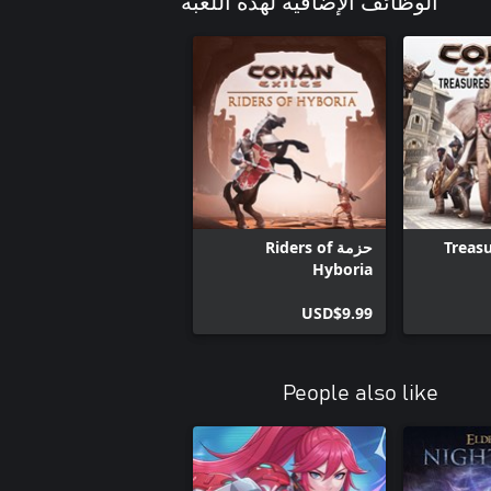
الوظائف الإضافية لهذه اللعبة
Treasu
حزمة Riders of
Hyboria
USD$9.99
People also like