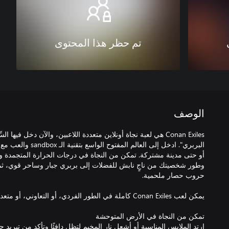
تم حظر هذا المحتوى
الوصف
Conan Exiles هي لعبة نجاة أونلاين متعددة اللاعبين، والآن دخل فيه
البربري". ادخل إلى العال
أو حتى مدينة مشتركة. تمكن من النجاة في درجات الحرارة المتجمدة وا
وطور شخصيتك من ناجٍ نابش للفضلات إلى بربري جبار وساحر قوي، ثم 
اِرتدِ الملابس المناسبة أو أشعل نار المخيم لتظل دافئًا وتأكد من تبريد