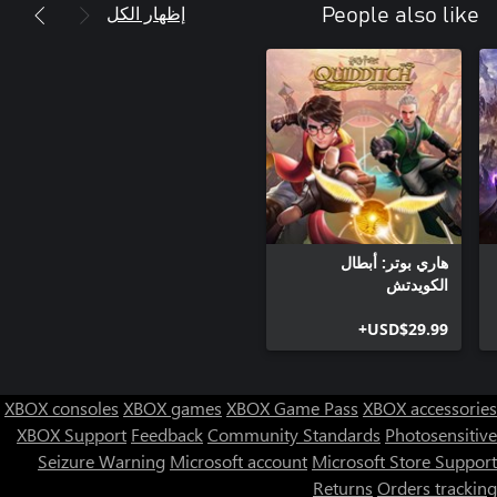
إظهار الكل
People also like
هاري بوتر: أبطال
الكويدتش
USD$29.99+
XBOX consoles
XBOX games
XBOX Game Pass
XBOX accessories
XBOX Support
Feedback
Community Standards
Photosensitive
Seizure Warning
Microsoft account
Microsoft Store Support
Returns
Orders tracking