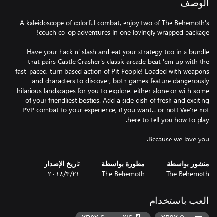
الوصف
A kaleidoscope of colorful combat, enjoy two of The Behemoth's
Have your hack n' slash and eat your strategy too in a bundle
that pairs Castle Crasher's classic arcade beat 'em up with the
fast-paced, turn based action of Pit People! Loaded with weapons
and characters to discover, both games feature dangerously
hilarious landscapes for you to explore, either alone or with some
of your friendliest besties. Add a side dish of fresh and exciting
PVP combat to your experience, if you want... or not! We're not
Because we love you.
منشور بواسطة
مطورة بواسطة
تاريخ الإصدار
The Behemoth
The Behemoth
٢١‏/٣‏/٢٠١٨
العب باستخدام