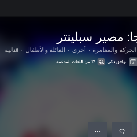
ا: مصير سبلينتر
الحركة والمغامرة
•
أخرى
•
العائلة والأطفال
•
قتالية
توافق ذكي
17 من اللغات المدعمة
● ● ●