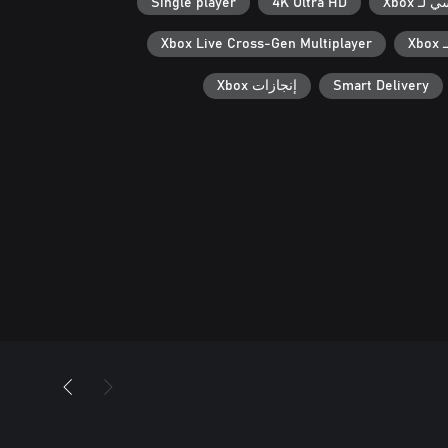
ـ Xbox
4K Ultra HD
Single player
X
Xbox Live Cross-Gen Multiplayer
Smart Delivery
إنجازات Xbox