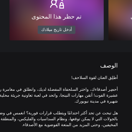
تم حظر هذا المحتوى
أدخل تاريخ ميلادك
الوصف
أحضِر أصدقاءك، واختر السلحفاة المفضلة لديك، وانطلق في مغامرة روج
عشيرة الفوت! أتقن مهارات النينجا، واتحد في لعبة تعاونية جريئة محل
هل تبحث عن تحد أكثر احتدامًا ويتطلب قرارات فورية؟ انغمس في وضع ال
بالجولات التي لا يمكن توقعها، ونظام السداسيات والفليكس، والمنطقة ا