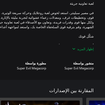
في مصير سبلينتر، استعد لخوض لعبة روجلايك وحركة سريعة الوتيرة، حي
قوى، وتخطيطات غرف، ومعدلات زعماء عشوائية لتجربة مليئة بالإثارة. ت
ولكل منها قوى وقدرات فريدة، وتعاون مع الأصدقاء في لعبة تعاونية ج
أتقن قوى الماء والنار، والأوتروم والوحل، والضوء والظلام، والروبوتات،
إظهار المزيد
نُسخ فريدة وجريئة لسلاحفك. كما تجلب كل جولة تحديات وفرصًا جدي
منشور بواسطة
مطورة بواسطة
Super Evil Megacorp
Super Evil Megacorp
عندما يختطف شريدر سبلينتر، تظهر بوابات غامضة في جميع أنحاء مدينة
تحلل أبريل وميتالهيد القطع الأثرية المستردة بحثًا عن أدلة، يقاتل الس
عشيرة الفوت. ولكن مع اقتراب العصابة من موقع سبلينتر في العالم الآخر
المقارنة بين الإصدارات
بفضل الإعدادات الإضافية وتحسينات التوازن والضبط لأجهزة الكمبيوتر، 
منخرطًا في حلقة بوابة القتال، والتكيف، والتكرار. كن مستعدًا لاستعادة 