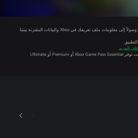
يتلقى ناشرو الألعاب التي تقوم بتشغيلها وصولاً إلى معلومات ملف تعريفك في Xbox والبيانات المقترنة بينما
التطبيق
لى المزيد
تتطلب اللعبة متعددة اللاعبين عبر الإنترنت توفر Xbox Game Pass Essential أو Premium أو Ultimate