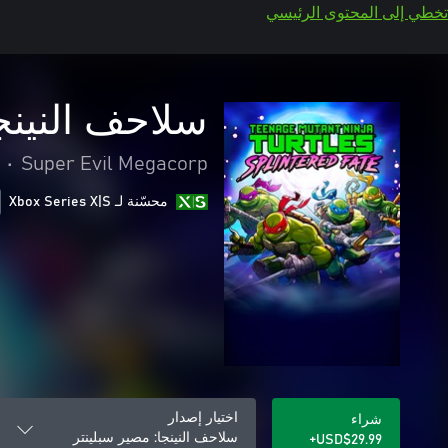
تخطي إلى المحتوى الرئيسي
سلاحف النينج
•
Super Evil Megacorp
محسّنة لـ Xbox Series X|S
اختيار إصدار
شراء
سلاحف النينجا: مصير سبلينتر
USD$29.99+