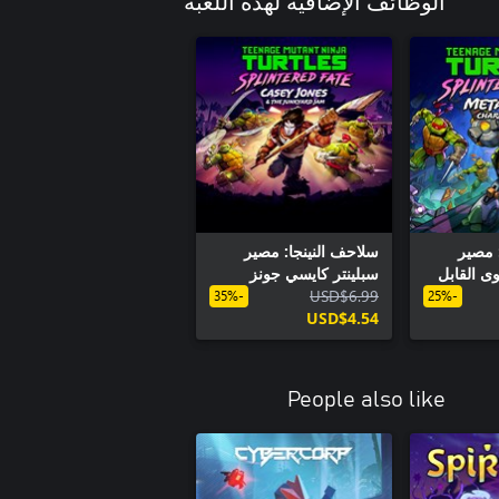
الوظائف الإضافية لهذه اللعبة
 مصير
سلاحف النينجا: مصير
وى القابل
سبلينتر كايسي جونز
 ميتالهيد
USD$6.99
وازدحام ساحة الخردة
-35%
-25%
USD$4.54
People also like