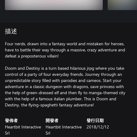
描述
Four nerds, drawn into a fantasy world and mistaken for heroes,
have to battle their way through a massive, crazy adventure and
defeat a preposterous villain!
Doom and Destiny is a turn based hilarious jrpg where you take
control of a party of four everyday friends. Journey through an
unpredictable story filled with parodies and cameos. Start your
adventure in a classic dungeon with dragons, save princess with
the help of green-dressed elf and then fly to manga-themed city
with the help of a famous italian plumber. This is Doom and
Destiny, the flying-spaghetti fantasy adventure!
發佈者
開發者
發行日期
Heartbit Interactive
Heartbit Interactive
2018/12/12
Srl
Srl