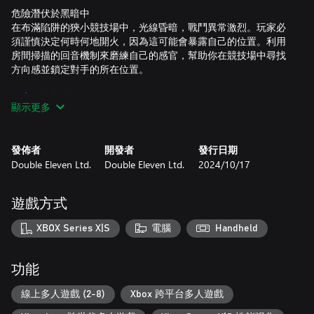
危險潛伏於黑暗中
在布滿陷阱的狹小競技場中，光線昏暗，戰鬥異常激烈。玩家必
須謹慎決定何時何地開火，因為這可能會暴露自己的位置。利用
房間掃描的回音機制來磨練自己的感官，幫助你在競技場中尋找
方向感並鎖定對手的所在位置。
黑光下的復仇
顯示更多
不幸被擊敗的觀戰者可以使用競技場的尖端科技夜視鏡攝影機。
黑光能夠帶你看見街頭藝術的隱藏版鮮艷色彩，並突顯參賽者服
裝的時尚設計。被淘汰的觀戰者可以控制競技場中的陷阱，影響
發佈者
開發者
發行日期
比賽結果並報仇雪恨。
Double Eleven Ltd.
Double Eleven Ltd.
2024/10/17
痛擊對手
《Blindfire》的漆黑戰場顛覆了第一人稱射擊遊戲的傳統玩法。在
遊戲方式
陰影中潛行，緊張與壓迫的感覺步步緊逼，然後在槍聲四起、槍
口閃光四射時奔向掩體。你自認有能力在《Blindfire》中淘汰所有
XBOX Series X|S
電腦
Handheld
對手嗎？那就拿起你的武器，殺翻全場吧。
有關遊戲最新狀況、如何提供意見回饋及回報問題的詳細資料，
功能
請參閱 https://www.blindfiregame.com/。
線上多人遊戲 (2-8)
Xbox 跨平台多人遊戲