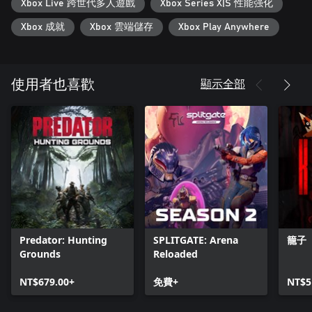
Xbox Live 跨世代多人遊戲
Xbox Series X|S 性能强化
Xbox 成就
Xbox 雲端儲存
Xbox Play Anywhere
顯示全部
使用者也喜歡
Predator: Hunting
SPLITGATE: Arena
籠子
Grounds
Reloaded
NT$679.00+
免費+
NT$5