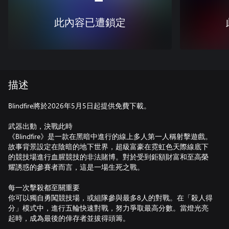
此內容已遭鎖定
描述
Blindfire將於2026年5月5日起提供免費下載。
武器出動，決戰此時
《Blindfire》是一款在黑暗中進行的線上多人第一人稱射擊遊戲。
故事背景設定在陰暗的地下世界，超級富豪在霓虹色天際線底下
的競技場進行血腥競技的非法賭博。對於受到鉅額財富和至高榮
耀誘惑的參賽者而言，這是一場生死之戰。
每一次擊殺都至關重要
你可以獨自勇闖競技場，或組隊參與最多8人的對戰。在「殺人得
分」模式中，進行五輪快速對戰，努力爭取最高分數。當燈光亮
起時，成為最後的倖存者並拔得頭籌。