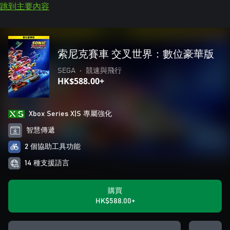
跳到主要內容
索尼克賽車 交叉世界：數位豪華版
SEGA
•
競速與飛行
HK$588.00+
Xbox Series X|S 專屬強化
智慧傳遞
2 個協助工具功能
14 種支援語言
購買
HK$588.00+