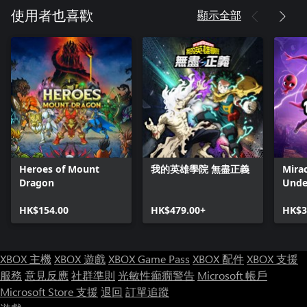
顯示全部
使用者也喜歡
Heroes of Mount
我的英雄學院 無盡正義
Mirac
Dragon
Unde
HK$154.00
HK$479.00+
HK$3
XBOX 主機
XBOX 遊戲
XBOX Game Pass
XBOX 配件
XBOX 支援
服務
意見反應
社群準則
光敏性癲癇警告
Microsoft 帳戶
Microsoft Store 支援
退回
訂單追蹤