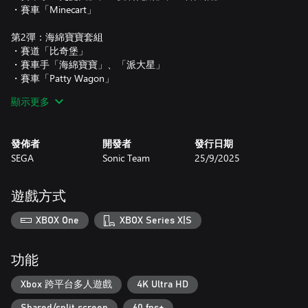
・賽車「Minecart」
第2彈：海綿寶寶套組
・賽道「比奇堡」
・賽車手「海綿寶寶」、「派大星」
・賽車「Patty Wagon」
顯示更多
第3彈：PAC-MAN套組
・賽道「PAC-VILLAGE＆MAZE」
・賽車手「PAC-MAN」、「Inky・Blinky・Pinky・Clyde」
發佈者
開發者
發行日期
・賽車「PAC-MAN Mobile」
SEGA
Sonic Team
25/9/2025
第４彈：洛克人套組
・賽道「Wily Castle」
遊戲方式
・賽車手「洛克人」、「布魯斯」
・賽車「Rush Roadstar」
XBOX One
XBOX Series X|S
第5彈：忍者龜套組
・賽道「New York City」
功能
・賽車手「李奧納多」、「拉斐爾」、「米開朗基羅」、「多納
太羅」
Xbox 跨平台多人遊戲
4K Ultra HD
・賽車「Pizzafire Van」
Shared/split screen
60 fps+