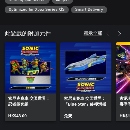
第6彈：降世神通套組
Optimized for Xbox Series X|S
Smart Delivery
・賽道「Lion Turtle Island」
・賽車手「安」、「凱塔拉」
・賽車「Gliding Air」
※預計2026年10月發布
顯示全部
此遊戲的附加元件
※本套組中所含之商品亦可個別購買，還請多加注意以避免重複
購買。
©SEGA / © Crypton Future Media, INC. www.piapro.net / TM &
© Mojang AB. / ⒸATLUS. ⒸSEGA. / © 2026 Viacom
International Inc. All Rights Reserved. Nickelodeon, SpongeBob
SquarePants, Teenage Mutant Ninja Turtles, Avatar Legends and
all related titles, logos and characters are trademarks of Viacom
International Inc. SpongeBob SquarePants created by Steven
Hillenburg. / PAC-MAN™& ©Bandai Namco Entertainment Inc. /
索尼克賽車 交叉世界：
索尼克賽車 交叉世界：
索尼
©CAPCOM
忍者龜套組
「Blue Star」終極滑板
賽季
HK$43.00
免費
HK$1