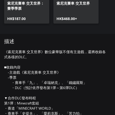
索尼克賽車 交叉世界：
索尼克賽車 交叉世界
賽季季票
HK$187.00
HK$468.00+
描述
《索尼克賽車 交叉世界》數位豪華版不僅有主遊戲，還將收錄各
式各樣的DLC。
■收錄內容
-主遊戲《索尼克賽車 交叉世界》
-季票
・賽車手「九」、「卓瑞納克」、「鐵鏽羅斯」
・DLC（預計依序發布第1彈～第6彈DLC）
▼合作DLC發布時程
第1彈：Minecraft套組
・賽道「MINECRAFT WORLD」
・賽車手「史提夫」、「愛莉克斯」、「苦力怕」