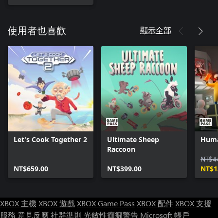
顯示全部
使用者也喜歡
Let's Cook Together 2
Ultimate Sheep
Huma
Raccoon
NT$4
NT$659.00
NT$399.00
NT$1
XBOX 主機
XBOX 遊戲
XBOX Game Pass
XBOX 配件
XBOX 支援
服務
意見反應
社群準則
光敏性癲癇警告
Microsoft 帳戶