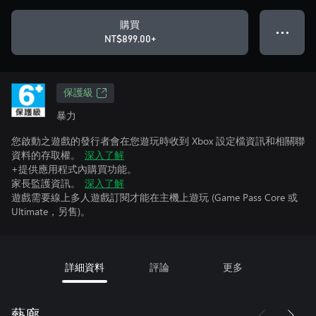
購買
● ● ●
NT$899.00+
保護級
暴力
您啟動之遊戲的發行者會在您遊玩時收到 Xbox 設定檔資訊和相關聯
資料的存取權。
深入了解
+提供應用程式內購買功能。
家長監護資訊。
深入了解
遊戲需要線上多人遊戲訂閱才能在主機上遊玩 (Game Pass Core 或
Ultimate，另售)。
詳細資料
評論
更多
藝廊