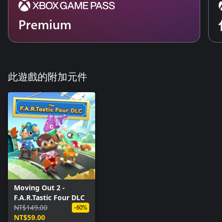
Premium
此遊戲的附加元件
Moving Out 2 -
F.A.R.Tastic Four DLC
NT$149.00
-60%
NT$59.00