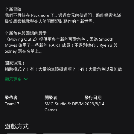
全新冒險
我們不再待在 Packmore 了... 透過次元內傳送門，將能探索充滿
爆笑愚蠢挑戰與令人笑開懷混亂動作的全新世界。
全新角色與回歸的最愛
《Moving Out 2》提供更多全新的可愛角色，因為 Smooth
Moves 僱用了一些新的 F.A.R.T 成員！不過別擔心，Rye Yu 與
Sidney 還在名單上...
闔家遊玩！
輔助模式？！有！大量的無障礙選項？！有！大量角色以及無數
個為追求時尚的人量身打造的合身造型？！通通都有！
顯示更多
發佈者
開發者
發行日期
Team17
SMG Studio & DEVM
2023/8/14
Games
遊戲方式