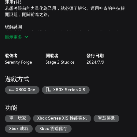
運用科技
若想將眼前的力量化為己用，就必須了解它。運用神奇的科技解
開謎題，開闢前進之路。
破解謎團
這片土地不僅充斥著未知的造物法則，時間流速也是個未知數，
顯示更多
須銘記科學家的經驗與警示。畢竟，追隨前人的腳步或許才是回
發佈者
開發者
發行日期
Serenity Forge
Stage 2 Studios
2024/7/9
遊戲方式
XBOX One
XBOX Series X|S
功能
單一玩家
Xbox Series X|S 性能强化
智慧傳遞
Xbox 成就
Xbox 雲端儲存