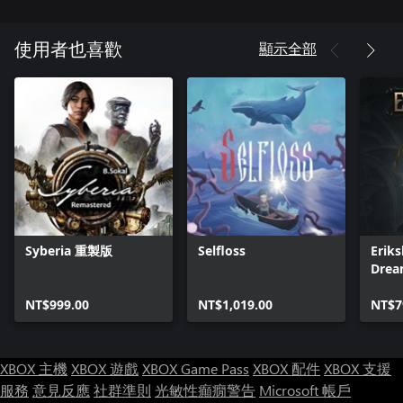
顯示全部
使用者也喜歡
Syberia 重製版
Selfloss
Eriks
Dre
NT$999.00
NT$1,019.00
NT$7
XBOX 主機
XBOX 遊戲
XBOX Game Pass
XBOX 配件
XBOX 支援
服務
意見反應
社群準則
光敏性癲癇警告
Microsoft 帳戶