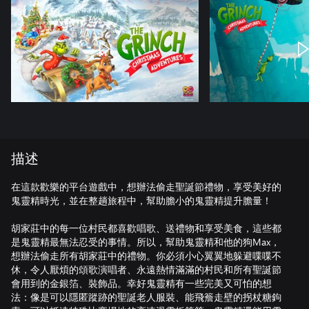
描述
在這款歡樂的平台遊戲中，想辦法偷走聖誕節禮物，享受美好的
鬼靈精時光，並在整趟旅程中，幫助膽小的鬼靈精提升膽量！
胡家莊中的每一位村民都喜歡唱歌、送禮物和享受美食，這些都
是鬼靈精最無法忍受的事情。所以，幫助鬼靈精和他的狗Max，
想辦法偷走所有胡家莊中的禮物。你必須小心翼翼地躲避喋喋不
休，令人厭煩的頌歌演唱者、永遠熱情滿滿的村民和所有聖誕節
會用到的金銀箔、裝飾品。幸好鬼靈精有一些完美又可怕的想
法：像是可以隱匿蹤跡的聖誕老人服裝、能飛簷走壁的拐杖糖鉤