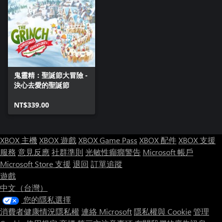
鬼靈精：聖誕節大冒險 -
決心去愛的聖誕節
NT$339.00
XBOX 主機
XBOX 遊戲
XBOX Game Pass
XBOX 配件
XBOX 支援
服務
意見反應
社群準則
光敏性癲癇警告
Microsoft 帳戶
Microsoft Store 支援
退回
訂單追蹤
遊戲
中文（台灣）
您的隱私選擇
消費者健康情況隱私權
連絡 Microsoft
隱私權與 Cookie
管理