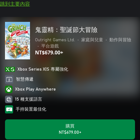
跳到主要內容
鬼靈精：聖誕節大冒險
Outright Games Ltd.
•
家庭與兒童
•
動作與冒險
•
平台遊戲
NT$679.00+
Xbox Series X|S 專屬強化
智慧傳遞
Xbox Play Anywhere
15 種支援語言
手持裝置最佳化
購買
NT$679.00+