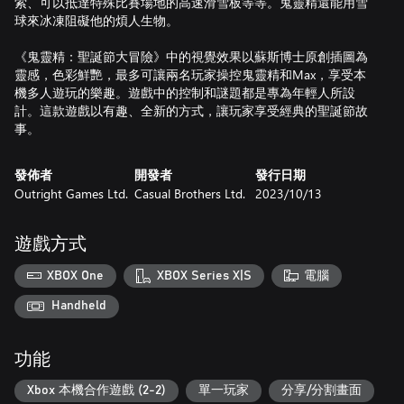
索、可以抵達特殊比賽場地的高速滑雪板等等。鬼靈精還能用雪
球來冰凍阻礙他的煩人生物。
《鬼靈精：聖誕節大冒險》中的視覺效果以蘇斯博士原創插圖為
靈感，色彩鮮艷，最多可讓兩名玩家操控鬼靈精和Max，享受本
機多人遊玩的樂趣。遊戲中的控制和謎題都是專為年輕人所設
計。這款遊戲以有趣、全新的方式，讓玩家享受經典的聖誕節故
事。
發佈者
開發者
發行日期
Outright Games Ltd.
Casual Brothers Ltd.
2023/10/13
遊戲方式
XBOX One
XBOX Series X|S
電腦
Handheld
功能
Xbox 本機合作遊戲 (2-2)
單一玩家
分享/分割畫面