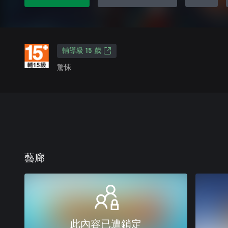
輔導級 15 歲
驚悚
藝廊
此內容已遭鎖定