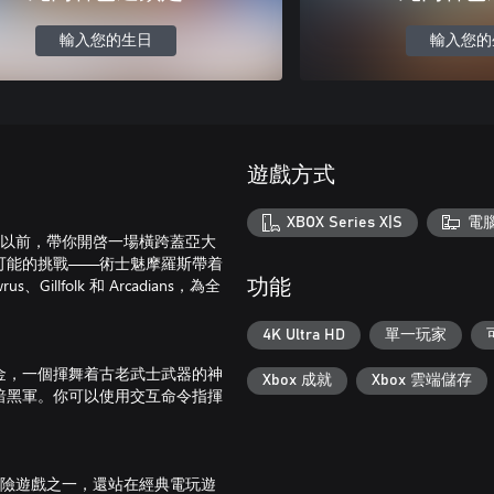
輸入您的生日
輸入您的
遊戲方式
XBOX Series X|S
電
年以前，帶你開啓一場橫跨蓋亞大
可能的挑戰——術士魅摩羅斯帶着
folk 和 Arcadians，為全
功能
4K Ultra HD
單一玩家
金，一個揮舞着古老武士武器的神
Xbox 成就
Xbox 雲端儲存
暗黑軍。你可以使用交互命令指揮
冒險遊戲之一，還站在經典電玩遊