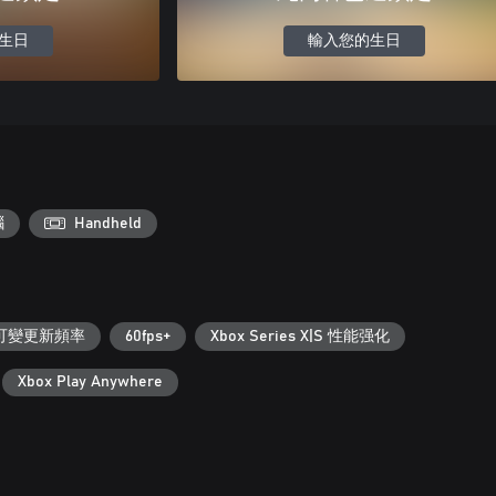
生日
輸入您的生日
腦
Handheld
可變更新頻率
60fps+
Xbox Series X|S 性能强化
Xbox Play Anywhere