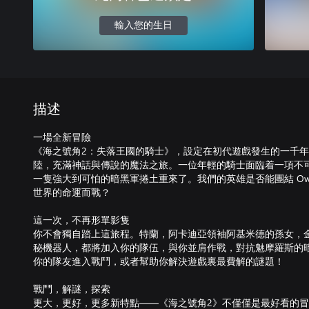
輸入您的生日
描述
一場全新冒險
《海之號角2：失落王國的騎士》，設定在初代遊戲發生的一千
陸，充滿神話與傳說的魔法之旅。一位年輕的騎士面臨着一項不
一隻強大到可怕的暗黑軍捲土重來了。我們的英雄是否能團結 Owrus、Gill
世界的命運而戰？
這一次，不再形單影隻
你不會獨自踏上這旅程。特蘭，阿卡迪亞領袖阿基米德的孫女，
秘機器人，都將加入你的隊伍，與你並肩作戰，對抗魅摩羅斯的
你的隊友進入戰鬥，或者幫助你解決遊戲裏最費解的謎題！
戰鬥，解謎，探索
更大，更好，更多新特點——《海之號角2》不僅僅是最好看的